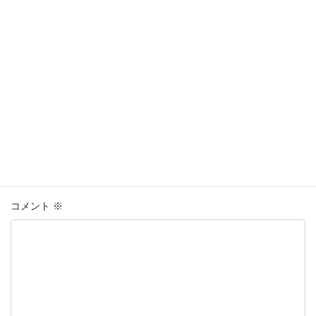
様
事例集
空き家片付け
、
お役立ちコラム
カテゴリー
コメントを残す
メールアドレスが公開されることはありません。
※
が付いている
欄は必須項目です
コメント
※