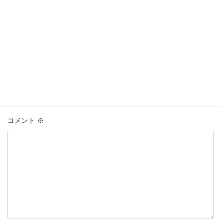
解体工事
、
空き家片付け
、
お役立ちコラム
カテゴリー
コメントを残す
メールアドレスが公開されることはありません。
※
が付いている
欄は必須項目です
コメント
※